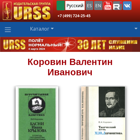
Русский
ES
EN
+7 (499) 724-25-45
Каталог
Коровин
Валентин
Иванович