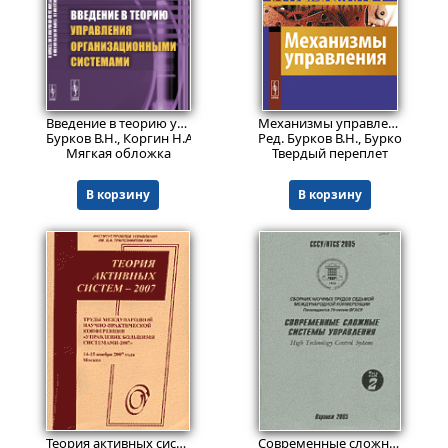
1020
899
₽
₽
Введение в теорию управления организационными системами.
Механизмы управления: Механизмы планирования, организации, мотивации и контроля в работе с персоналом
Бурков В.Н., Коргин Н.А., Новиков Д.А.
Ред. Бурков В.Н., Буркова И.В.,
Мягкая обложка
Твердый переплет
В корзину
В корзину
999
Пред.заказ!
₽
Теория активных систем -- 2007: Труды Международной научно-практической конференции
Современные сложные системы управления: Сб. тр. науч.-практ. конф.