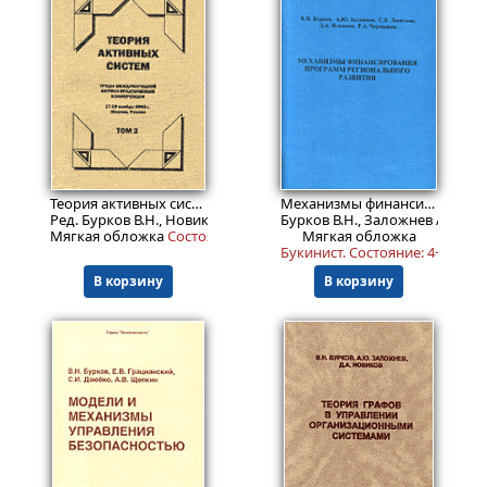
1399
499
Пред.заказ!
₽
₽
Теория активных систем. Труды Международной научно-практической конференции 17-19 ноября 2003, Москва, Россия.
Механизмы финансирования программ регионального развития
Ред. Бурков В.Н., Новиков Д.А.
Бурков В.Н., Заложнев А.Ю. и д
Мягкая обложка
Cocтояние: 4+.
Мягкая обложка
Букинист.
Состояние: 4+
.
В корзину
В корзину