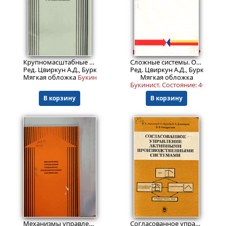
799
Пред.заказ!
Пред.заказ!
₽
Крупномасштабные системы. Моделирование развития и функционирования
Сложные системы. Оптимизация структуры и функционирования
Ред. Цвиркун А.Д., Бурков В.Н.
Ред. Цвиркун А.Д., Бурков В.Н.
Мягкая обложка
Букинист.
Мягкая обложка
Букинист.
Состояние: 4+
.
В корзину
В корзину
4199
599
Пред.заказ!
₽
₽
Механизмы управления социально-экономическими системами: Сборник трудов
Согласованное управление активными производственными системами