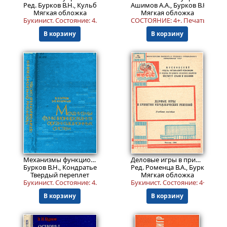
Ред. Бурков В.Н., Кульба В.В.
Ашимов А.А., Бурков В.Н., Джап
Мягкая обложка
Мягкая обложка
Букинист.
Состояние: 4
.
СОСТОЯНИЕ: 4+. Печать расф
В корзину
В корзину
1999
899
₽
₽
Механизмы функционирования организационных систем
Деловые игры в принятии управленческих решений. Учебное пособие.
Бурков В.Н., Кондратьев В.В.
Ред. Роменца В.А., Бурков В.Н.
Твердый переплет
Мягкая обложка
Букинист.
Состояние: 4
. Надорван корешок. Есть погашенная б
Букинист.
Состояние: 4+
.
В корзину
В корзину