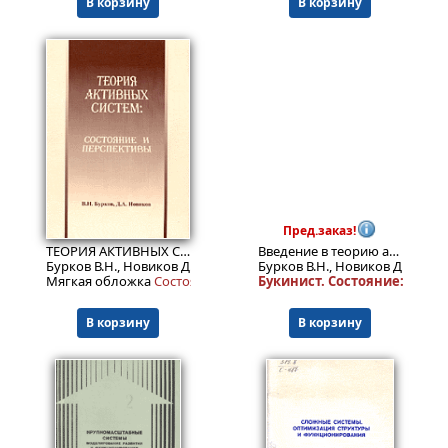
В корзину
В корзину
599
Пред.заказ!
₽
ТЕОРИЯ АКТИВНЫХ СИСТЕМ. Состояние и перспективы. Серия: Информатизация России на пороге XXI века
Введение в теорию активных систем
Бурков В.Н., Новиков Д.А.
Бурков В.Н., Новиков Д.А.
Мягкая обложка
Cocтояние: 4+.
Букинист.
Состояние: 4+
.
В корзину
В корзину