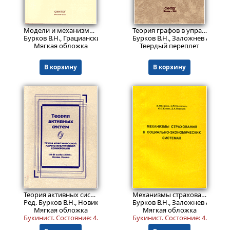
699
Пред.заказ!
₽
Модели и механизмы управления безопасностью. Серия: Безопасность
Теория графов в управлении организационными системами
Бурков В.Н., Грацианский Е.В., Дзюбко С.И., Щепкин А.В.
Бурков В.Н., Заложнев А.Ю., Н
Мягкая обложка
Твердый переплет
В корзину
В корзину
599
Пред.заказ!
₽
Теория активных систем. Труды Международной научно-практической конференции 19-21 ноября 2001, Москва, Россия.
Механизмы страхования в социально-экономических системах
Ред. Бурков В.Н., Новиков Д.А.
Бурков В.Н., Заложнев А.Ю., Ку
Мягкая обложка
Мягкая обложка
Букинист.
Состояние: 4
.
Букинист.
Состояние: 4
.