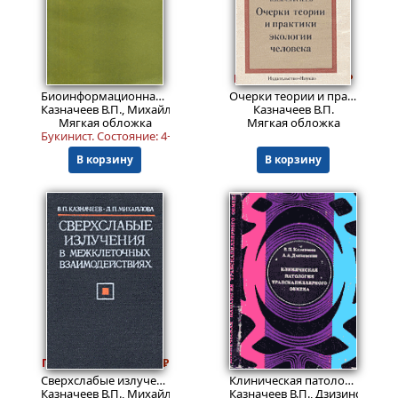
599
Пред.заказ!
Пред.заказ!
₽
Биоинформационная функция естественных электромагнитных полей
Очерки теории и практики экологии человека
Казначеев В.П., Михайлова Л.П.
Казначеев В.П.
Мягкая обложка
Мягкая обложка
Букинист.
Состояние: 4+
.
В корзину
В корзину
1199
7349
Пред.заказ!
₽
₽
Сверхслабые излучения в межклеточных взаимодействиях
Клиническая патология транскапиллярного обмена
Казначеев В.П., Михайлова Л.П.
Казначеев В.П., Дзизинский А.А