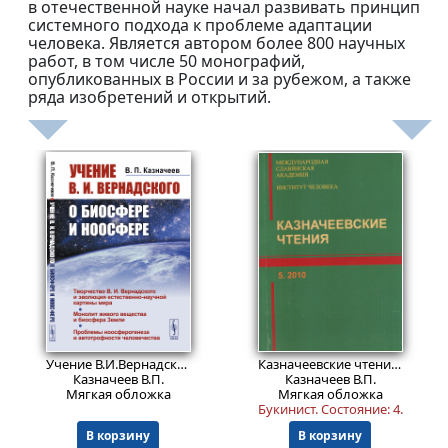
в отечественной науке начал развивать принцип
системного подхода к проблеме адаптации
человека. Является автором более 800 научных
работ, в том числе 50 монографий,
опубликованных в России и за рубежом, а также
ряда изобретений и открытий.
741
Пред.заказ!
₽
Учение В.И.Вернадского о биосфере и ноосфере.
Изд. стереотип
Казначеевские чтения №5, 2010. Проблемы биосферы и современность.
Казначеев В.П.
Казначеев В.П.
Мягкая обложка
Мягкая обложка
Букинист.
Состояние: 4
.
В корзину
В корзину