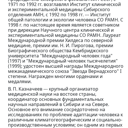
1971 по 1992 гг. возглавлял Институт клинической
и экспериментальной медицины Сибирского
отделения АМН, с 1992 по 1998 гг. --- Институт
общей патологии и экологии человека СО РАМН. С
1998 г. по настоящее время является советником
при дирекции Научного центра клинической и
экспериментальной медицины СО РАМН. Лауреат
Международной премии Хилдеса по северной
медицине, премии им. Н. И. Пирогова, премии
Биографического общества Кембриджского
университета "Международный человек года"
(1997) и "Международный человек тысячелетия"
(1999); удостоен высшей награды Международного
межакадемического союза "Звезда Вернадского" I
степени. Награжден многими орденами и
медалями.
В. П. Казначеев --- крупный организатор
медицинской науки на востоке страны,
координатор основных фундаментальных
научных направлений в Сибири и на Севере.
Основное его внимание сосредоточено на
исследованиях по проблеме адаптации человека к
различным климатогеографическим и социально-
производственным условиям; он одним из первых