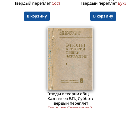
Твердый переплет
Состояние: 5-.
Твердый переплет
Букинист.
В корзину
В корзину
799
Пред.заказ!
₽
Этюды к теории общей патологии
Казначеев В.П., Субботин М.Я.
Твердый переплет
Букинист.
Состояние: 3
.
В корзину
© ООО "НАУКУ-ВСЕМ" 2026.