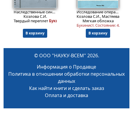
6299
Пред.заказ!
₽
Наследственные синдромы и медико-генетическое консультирование.
Исследование операций в экономических системах
Козлова С.И.
Козлова С.И., Мастяева И.Н.
Твердый переплет
Букинист. Состояние 5-.
Мягкая обложка
Букинист.
Состояние: 4
.
В корзину
В корзину
© ООО "НАУКУ-ВСЕМ" 2026.
Информация о Продавце
Политика в отношении обработки персональных
данных
Как найти книги и сделать заказ
Оплата и доставка