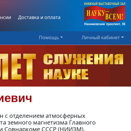
нсии
Доставка и оплата
Помощь
Личный кабинет
иевич
лн с отделением атмосферных
та земного магнетизма Главного
и Совнаркоме СССР (НИИЗМ).