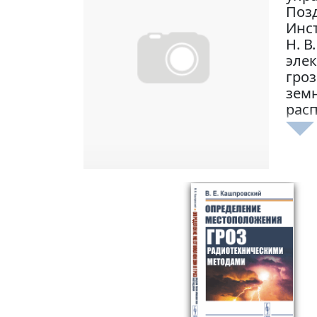
Поз
Инс
Н. В
эле
гроз
земн
расп