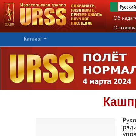
Русский
Об издат
Оптовика
Каталог
Кашп
Рук
рад
упр