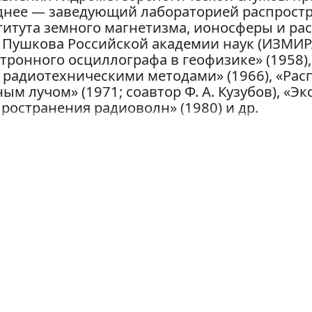
днее — заведующий лабораторией распрост
титута земного магнетизма, ионосферы и р
. Пушкова Российской академии наук (ИЗМИР
ктронного осциллографа в геофизике» (1958
 радиотехническими методами» (1966), «Ра
ым лучом» (1971; соавтор Ф. А. Кузубов), «
ространения радиоволн» (1980) и др.