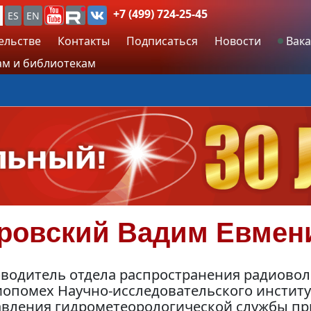
+7 (499) 724-25-45
ES
EN
ельстве
Контакты
Подписаться
Новости
Вака
м и библиотекам
ровский
Вадим Евмен
оводитель отдела распространения радиово
иопомех Научно-исследовательского институ
авления гидрометеорологической службы пр