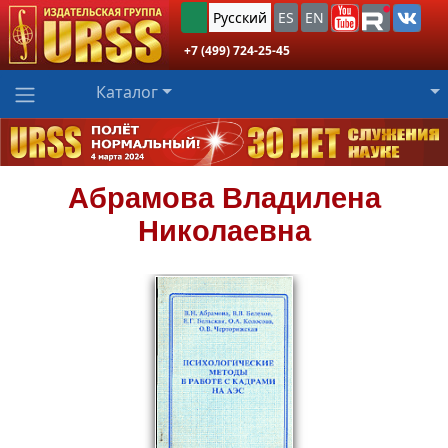
Русский
ES
EN
+7 (499) 724-25-45
Каталог
Абрамова
Владилена
Николаевна