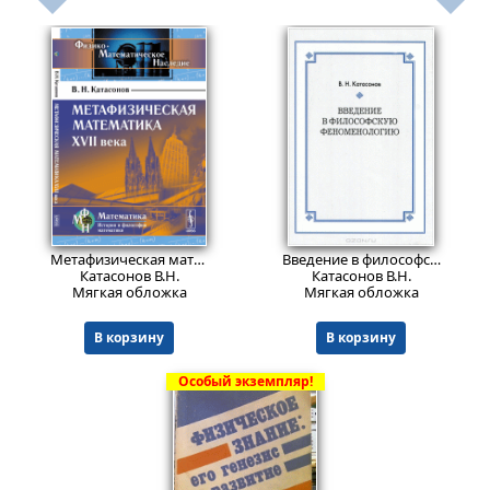
523
Пред.заказ!
₽
Метафизическая математика XVII века.
Изд. стереотип.
Введение в философскую феноменологию
Катасонов В.Н.
Катасонов В.Н.
Мягкая обложка
Мягкая обложка
В корзину
В корзину
Особый экземпляр!