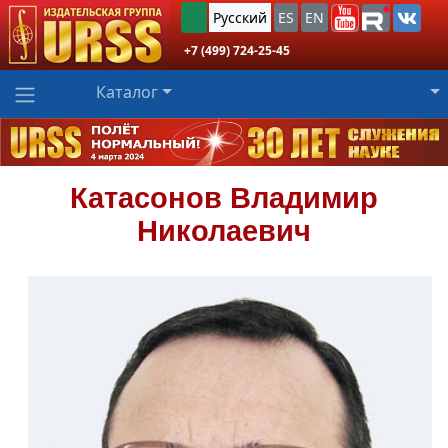
Русский
ES
EN
+7 (499) 724-25-45
Каталог
Катасонов
Владимир
Николаевич