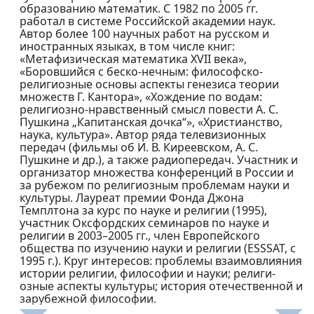
образованию математик. С 1982 по 2005 гг.
работал в системе Российской академии наук.
Автор более 100 научных работ на русском и
иностранных языках, в том числе книг:
«Метафизическая математика XVII века»,
«Боровшийся с беско-нечным: философско-
религиозные основы аспекты генезиса теории
множеств Г. Кантора», «Хождение по водам:
религиозно-нравственный смысл повести А. С.
Пушкина „Капитанская дочка“», «Христианство,
наука, культура». Автор ряда телевизионных
передач (фильмы об И. В. Киреевском, А. С.
Пушкине и др.), а также радиопередач. Участник и
организатор множества конференций в России и
за рубежом по религиозным проблемам науки и
культуры. Лауреат премии Фонда Джона
Темплтона за курс по науке и религии (1995),
участник Оксфордских семинаров по науке и
религии в 2003–2005 гг., член Европейского
общества по изучению науки и религии (ESSSAT, с
1995 г.). Круг интересов: проблемы взаимовлияния
истории религии, философии и науки; религи-
озные аспекты культуры; история отечественной и
зарубежной философии.