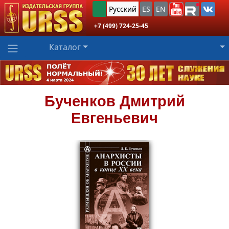
Русский
ES
EN
+7 (499) 724-25-45
Каталог
Бученков
Дмитрий
Евгеньевич