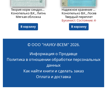
748
799
Пред.заказ!
₽
₽
Теория норм синдромов и перестановочное декодирование помехоустойчивых кодов.
Надежное хранение информации в полупроводниковых запоминающих устройствах
Конопелько В.К., Липницкий В.А.
Конопелько В.К., Лосев В.В.
Мягкая обложка
Твердый переплет
Букинист.
Состояние: 4+
.
В корзину
В корзину
© ООО "НАУКУ-ВСЕМ" 2026.
Информация о Продавце
Политика в отношении обработки персональных
данных
Как найти книги и сделать заказ
Оплата и доставка