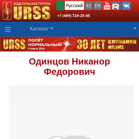
Русский
ES
EN
+7 (499) 724-25-45
Каталог
Одинцов
Никанор
Федорович