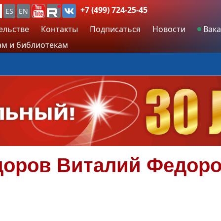
+7 (499) 724-25-45
ES
EN
ельстве
Контакты
Подписаться
Новости
Вака
м и библиотекам
доров
Виталий Федор