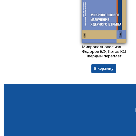
2393
₽
Микроволновое излучение ядерного взрыва.
Федоров В.Ф., Котов Ю.Б., Мо
Твердый переплет
В корзину