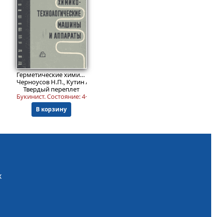
4999
₽
Герметические химико-технологические машины и аппараты
Черноусов Н.П., Кутин А.Н., Федоров В.Ф.
Твердый переплет
Букинист.
Состояние: 4+
.
В корзину
х