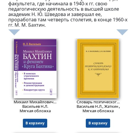
факультета, где начинала в 1940-х гг. свою
педагогическую деятельность в высшей школе
академик Н. Ю. Шведова и завершал ее,
проработав там четверть столетия, в конце 1960-х
гг. М. М. Бахтин.
1063
401
₽
₽
Михаил Михайлович Бахтин и феномен "Круга Бахтина": В поисках утраченного времени. Реконструкции и деконструкции. Квадратура круга.
Словарь поэтического языка К.Н. Батюшкова: монография.
Васильев Н.Л.
Васильев Н.Л., Жаткин Д.Н.
Мягкая обложка
Мягкая обложка
В корзину
В корзину