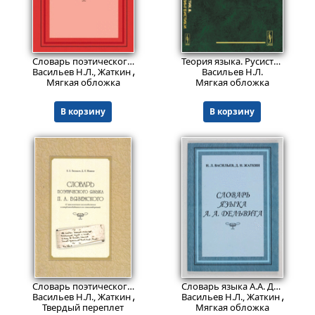
401
969
₽
₽
Словарь поэтического языка Д.В. Давыдова.
Теория языка. Русистика. История советской лингвистики
Васильев Н.Л., Жаткин Д.Н.
Васильев Н.Л.
Мягкая обложка
Мягкая обложка
В корзину
В корзину
446
Пред.заказ!
₽
Словарь поэтического языка П.А. Вяземского
Словарь языка А.А. Дельвига
Васильев Н.Л., Жаткин Д.Н.
Васильев Н.Л., Жаткин Д.Н.
Твердый переплет
Мягкая обложка