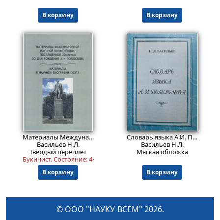
В корзину
В корзину
401
Пред.заказ!
₽
Материалы Международной научной конференции, посвященной 200-летию со дня рождения А. И. Полежаева (22 — 24 сент. 2004 г., г. Саранск) ; Материалы к научной биографии поэта
Словарь языка А.И. Полежаева
Васильев Н.Л.
Васильев Н.Л.
Твердый переплет
Мягкая обложка
Букинист.
Состояние: 4+
.
В корзину
В корзину
© ООО "НАУКУ-ВСЕМ" 2026.