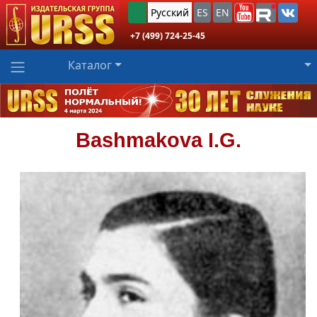
Русский
ES
EN
+7 (499) 724-25-45
Каталог
Bashmakova I.G.