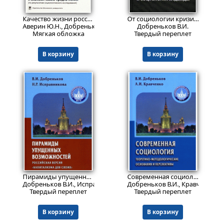
378
Пред.заказ!
₽
Качество жизни российских граждан и его влияние на политические и экономические предпочтения
От социологии кризиса к социологии надежды
Аверин Ю.Н., Добреньков В.И., Добренькова Е.В.
Добреньков В.И.
Мягкая обложка
Твердый переплет
В корзину
В корзину
Пред.заказ!
Пред.заказ!
Пирамиды упущенных возможностей. Российская версия "капитализма для своих"
Современная социология: теоретико-методологические основания и перспективы
Добреньков В.И., Исправникова Н.Р.
Добреньков В.И., Кравченко А
Твердый переплет
Твердый переплет
В корзину
В корзину