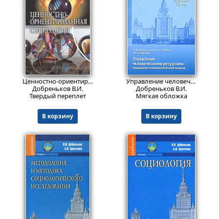
Пред.заказ!
Пред.заказ!
Ценностно-ориентированная социология: Проблемное поле постнеклассической методологии
Управление человеческими ресурсами: социально-психологический подход
Добреньков В.И.
Добреньков В.И.
Твердый переплет
Мягкая обложка
В корзину
В корзину