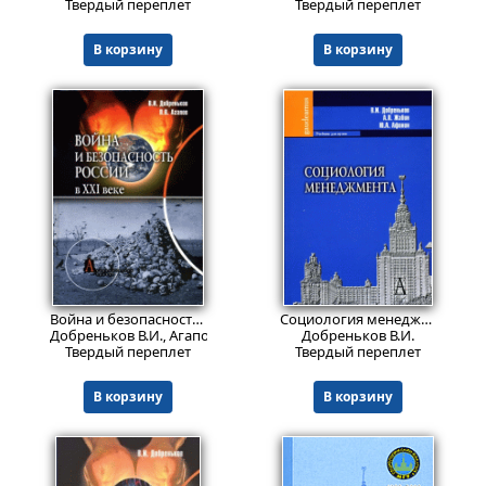
Твердый переплет
Твердый переплет
В корзину
В корзину
1259
Пред.заказ!
₽
Война и безопасность России в ХХI веке
Социология менеджмента
Добреньков В.И., Агапов П.В.
Добреньков В.И.
Твердый переплет
Твердый переплет
В корзину
В корзину