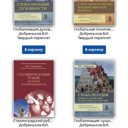
869
Пред.заказ!
₽
Глобализация духовности
Глобальная политика и новый мировой порядок
Добреньков В.И.
Добреньков В.И.
Твердый переплет
Твердый переплет
В корзину
В корзину
734
1699
Пред.заказ!
₽
₽
Сталинградский рубеж: история и современность
Глобализация: сущность, проявления и социальные последствия
Добреньков В.И.
Добреньков В.И.