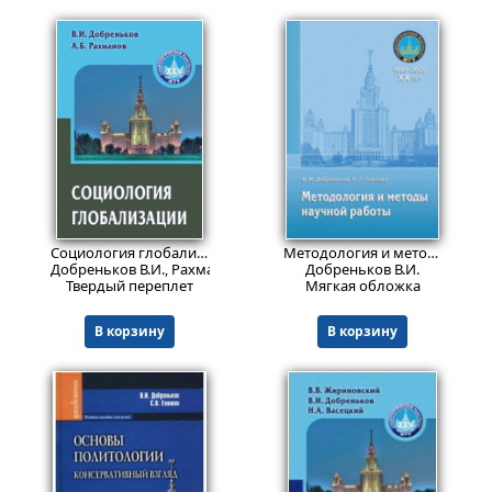
Пред.заказ!
Пред.заказ!
Социология глобализации
Методология и методы научной работы. Учебное пособие.2013
Добреньков В.И., Рахманов А.Б.
Добреньков В.И.
Твердый переплет
Мягкая обложка
В корзину
В корзину