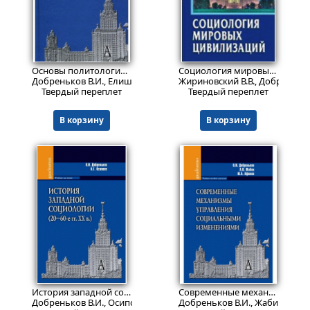
Пред.заказ!
Пред.заказ!
Основы политологии. Консервативный взгляд
Социология мировых цивилизаций
Добреньков В.И., Елишев С.О.
Жириновский В.В., Добреньков 
Твердый переплет
Твердый переплет
В корзину
В корзину
417
Пред.заказ!
₽
История западной социологии (20-60-е гг.ХХв.)
Современные механизмы управления социальными изменениями
Добреньков В.И., Осипова Н.Г.
Добреньков В.И., Жабин А.П.