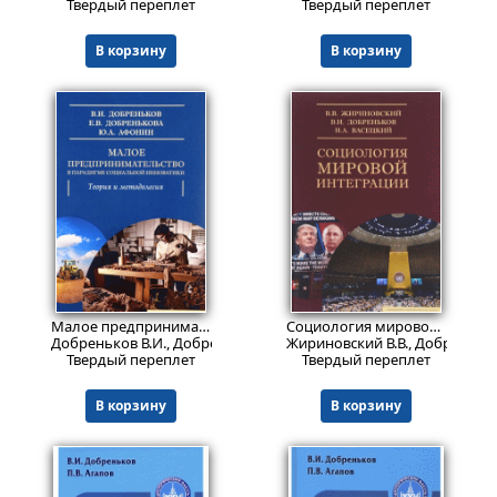
Твердый переплет
Твердый переплет
В корзину
В корзину
551
Пред.заказ!
₽
Малое предпринимательство в парадигме социальной инноватики. Теория и методология
Социология мировой интеграции
Добреньков В.И., Добренькова Е.В., Афонин Ю.А.
Жириновский В.В., Добреньков 
Твердый переплет
Твердый переплет
В корзину
В корзину