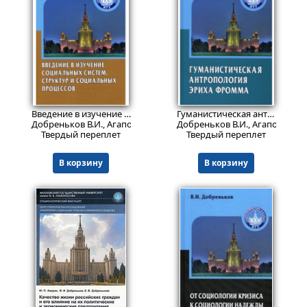
Пред.заказ!
Пред.заказ!
Введение в изучение социальных систем, структур и социальных процессов
Гуманистическая антропология Эриха Фромма
Добреньков В.И., Агапов П.В.
Добреньков В.И., Агапов П.В.
Твердый переплет
Твердый переплет
В корзину
В корзину