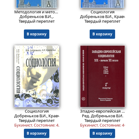
Пред.заказ!
Пред.заказ!
Методология и методика социологического исследования
Социология
Добреньков В.И.,.
Добреньков В.И., Кравченко А
Твердый переплет
Твердый переплет
В корзину
В корзину
399
Пред.заказ!
₽
Социология
Зпадно-европейская социология XIX - начала XX веков
Добреньков В.И., Кравченко А.И.
Ред. Добреньков В.И.
Твердый переплет
Твердый переплет
Букинист.
Состояние: 4
. Есть погашенная печать расформирова
Букинист.
Состояние: 4+
.
В корзину
В корзину