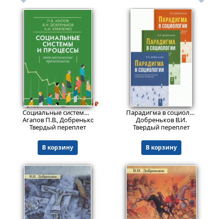
1994
2318
Пред.заказ!
₽
₽
Социальные системы и процессы. Неоклассические пролегомены
Парадигма в социологии. Комплект в 3-х тт
Агапов П.В., Добреньков В.И., Кравченко А.И.
Добреньков В.И.
Твердый переплет
Твердый переплет
В корзину
В корзину