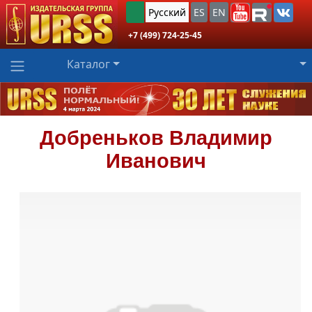
Русский
ES
EN
+7 (499) 724-25-45
Каталог
Добреньков
Владимир
Иванович