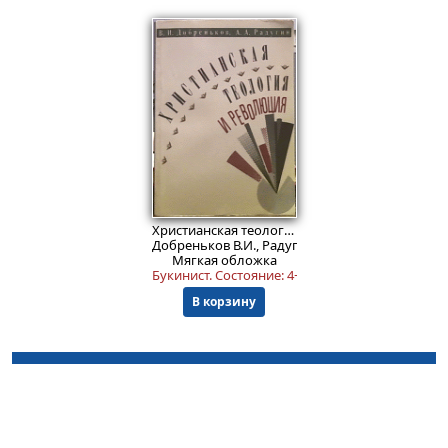
999
₽
Христианская теология и революция
Добреньков В.И., Радугин А.А.
Мягкая обложка
Букинист.
Состояние: 4+
. Блок текста: 5-. Обложк
В корзину
© ООО "НАУКУ-ВСЕМ" 2026.
Информация о Продавце
Политика в отношении обработки персональных