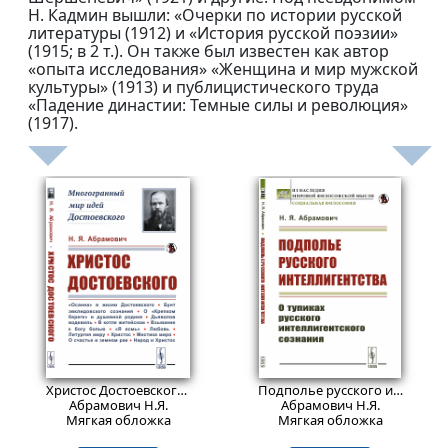
Н. Кадмин вышли: «Очерки по истории русской
литературы (1912) и «История русской поэзии»
(1915; в 2 т.). Он также был известен как автор
«опыта исследования» «Женщина и мир мужской
культуры» (1913) и публицистического труда
«Падение династии: Темные силы и революция»
(1917).
596
506
₽
₽
Христос Достоевского.
Изд. стереотип.
Подполье русского интеллигентства: О тупиках русского интеллигентского сознания.
Абрамович Н.Я.
Абрамович Н.Я.
Мягкая обложка
Мягкая обложка