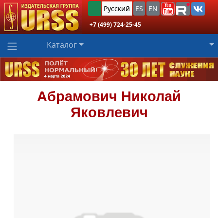
Русский
ES
EN
+7 (499) 724-25-45
Каталог
Абрамович
Николай
Яковлевич