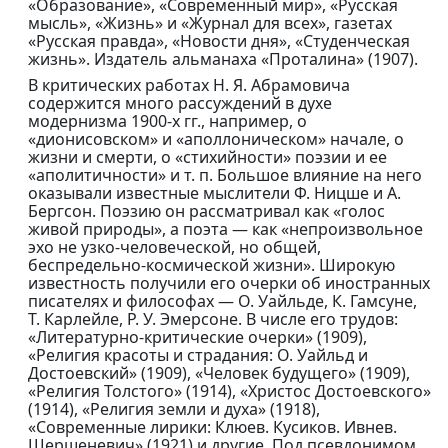
«Образование», «Современный мир», «Русская
мысль», «Жизнь» и «Журнал для всех», газетах
«Русская правда», «Новости дня», «Студенческая
жизнь». Издатель альманаха «Проталина» (1907).
В критических работах Н. Я. Абрамовича
содержится много рассуждений в духе
модернизма 1900-х гг., например, о
«дионисовском» и «аполлоническом» начале, о
жизни и смерти, о «стихийности» поэзии и ее
«аполитичности» и т. п. Большое влияние на него
оказывали известные мыслители Ф. Ницше и А.
Бергсон. Поэзию он рассматривал как «голос
живой природы», а поэта — как «непроизвольное
эхо не узко-человеческой, но общей,
беспредельно-космической жизни». Широкую
известность получили его очерки об иностранных
писателях и философах — О. Уайльде, К. Гамсуне,
Т. Карлейле, Р. У. Эмерсоне. В числе его трудов:
«Литературно-критические очерки» (1909),
«Религия красоты и страдания: О. Уайльд и
Достоевский» (1909), «Человек будущего» (1909),
«Религия Толстого» (1914), «Христос Достоевского»
(1914), «Религия земли и духа» (1918),
«Современные лирики: Клюев. Кусиков. Ивнев.
Шершеневич» (1921) и другие. Под псевдонимом