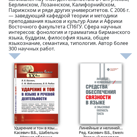
Берлинском, Лозаннском, Калифорнийском,
Парижском и ряде других университетов. C 2006 г.
— заведующий кафедрой теории и методики
преподавания языков и культур Азии и Африки
Восточного факультета СПбГУ. Сфера научных
интересов: фонология и грамматика бирманского
языка, буддизм, философия языка, общее
языкознание, семантика, типология. Автор более
300 научных работ.
1630
В печати
₽
Ударение и тон в языке и речевой деятельности.
Изд. 2, стереот
Линейные и нелинейные средства обеспечения связности в языке и смысловая плотность текста
Касевич В.Б., Шабельникова Е.М., Рыбин В.В.
Ред. Касевич В.Б., Емельченков