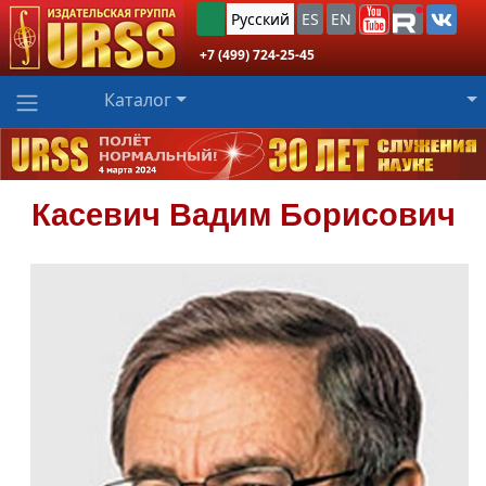
Русский
ES
EN
+7 (499) 724-25-45
Каталог
Касевич
Вадим Борисович