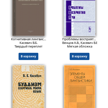
799
Пред.заказ!
Пред.заказ!
₽
Когнитивная лингвистика: В поисках идентичности.
Проблемы восприятия речи.
Касевич В.Б.
Венцов А.В., Касевич В.Б.
Твердый переплет
Мягкая обложка
В корзину
В корзину