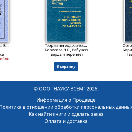
1216
99
₽
₽
Цветные фракталы Вселенной: Эзотерическое знание в свете современных представлений
Теория негеодезического движения частиц.
.
Борисова Л.Б., Рабунский Д.Д.
Борис
ка
Твердый переплет
Тв
а обложке следы сгибов. Книга некоторое время была во влажной среде,
В корзину
© ООО "НАУКУ-ВСЕМ" 2026.
Информация о Продавце
Политика в отношении обработки персональных данны
Как найти книги и сделать заказ
Оплата и доставка