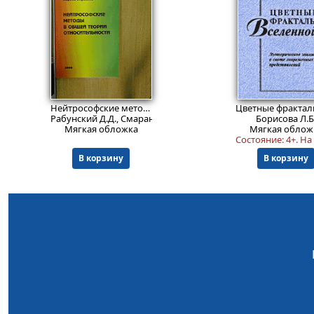
499
5
Пред.заказ!
₽
Нейтрософские методы в общей теории относительности
Рабунский Д.Д., Смарандаке Ф., Борисова Л.Б.
Борисова Л.Б
Мягкая обложка
Мягкая облож
Cocтояние: 4+. Н
В корзину
В корзину