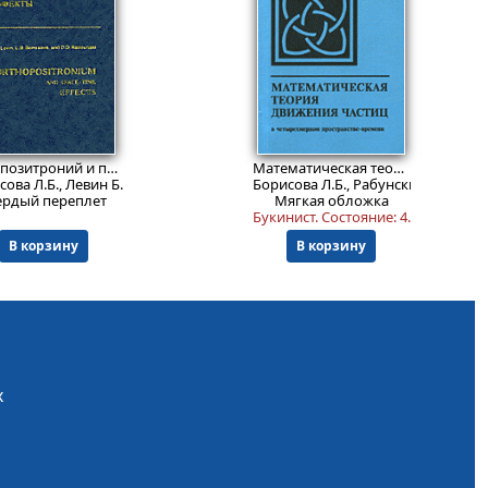
307
699
Пред.заказ!
₽
₽
Ортопозитроний и пространственно-временные эффекты.
Математическая теория движения частиц в четырехмерном пространстве-времени
ова Л.Б., Левин Б.М., Рабунский Д.Д.
Борисова Л.Б., Рабунский Д.Д.
ердый переплет
Мягкая обложка
 оттуда ее состояние; но текст абсолютно не пострадал.
Букинист.
Состояние: 4
.
В корзину
В корзину
х