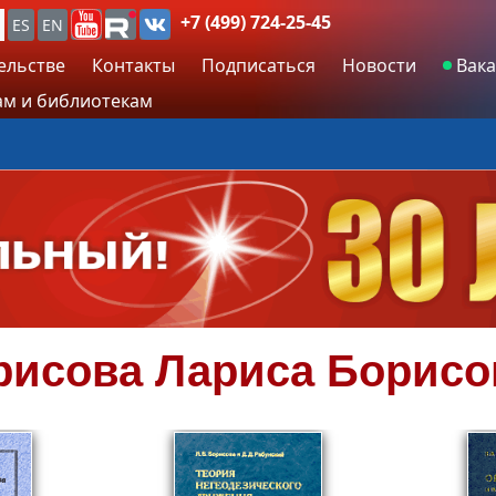
+7 (499) 724-25-45
ES
EN
ельстве
Контакты
Подписаться
Новости
Вака
м и библиотекам
рисова
Лариса Борисо