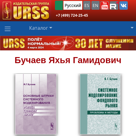
Русский
ES
EN
+7 (499) 724-25-45
Каталог
Бучаев
Яхья Гамидович
908
599
Пред.заказ!
₽
₽