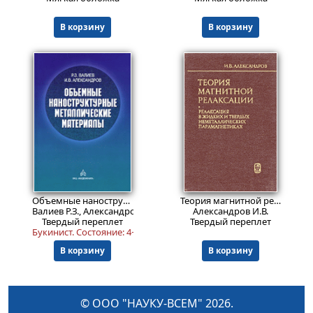
В корзину
В корзину
2399
3999
₽
₽
Объемные наноструктурные металлические материалы
Теория магнитной релаксации. Релаксация в жидкостях и твердых неметаллических парамагнетиках
Валиев Р.З., Александров И.В.
Александров И.В.
Твердый переплет
Твердый переплет
Букинист.
Состояние: 4+
. Есть погашенная библиотечная печать
В корзину
В корзину
© ООО "НАУКУ-ВСЕМ" 2026.