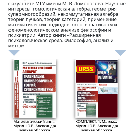
факультете МГУ имени М. В. Ломоносова. Научные
интересы: гомологическая алгебра, геометрия
супермногообразий, некоммутативная алгебра,
теория пучков, теория категорий, применение
математических подходов в консервативном и
феноменологическом анализе философии и
психиатрии. Автор книги «Расширенная
психологическая среда. Философия, анализ и
метод».
1429
2139
₽
₽
Математический аппарат гравитации, калибровочных теорий, суперсимметрии: Алгебраический язык геометрии и топологии для физиков.
КОМПЛЕКТ: 1. Математический аппарат гравитации, калибровочных теорий, суперсимметрии: АЛГЕБРАИЧЕСКИЙ ЯЗЫК ГЕОМЕТРИИ И ТОПОЛОГИИ ДЛЯ ФИЗИКОВ. 2. Лекции по математике: ТОПОЛОГИЯ
Мусин Ю.Р., Александров И.В.
Мусин Ю.Р., Александров И.В.; 
Мягкая обложка
Мягкая обложка