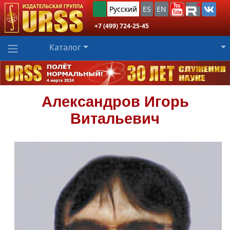
Русский
ES
EN
+7 (499) 724-25-45
Каталог
Александров
Игорь
Витальевич