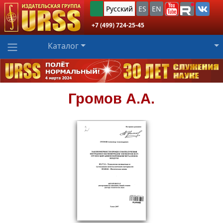
Русский
ES
EN
+7 (499) 724-25-45
Каталог
Громов
А.А.
659
₽