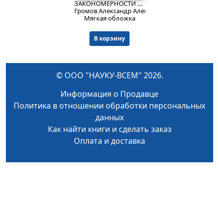
ЗАКОНОМЕРНОСТИ ПРОЦЕССОВ ПОЛУЧЕНИЯ НИТРИДОВ И ОКСИНИТРИДОВ ЭЛЕМЕНТОВ Ш-IV ГРУПП СЖИГАНИЕМ ПОРОШКОВ МЕТАЛЛОВ В ВОЗДУХЕ. 05Л7Л1 - Технология силикатных и тугоплавких неметаллических материалов 02.00.04 - Физическая химия
Громов Александр Александрович.
Мягкая обложка
В корзину
© ООО "НАУКУ-ВСЕМ" 2026.
Информация о Продавце
Политика в отношении обработки персональных
данных
Как найти книги и сделать заказ
Оплата и доставка