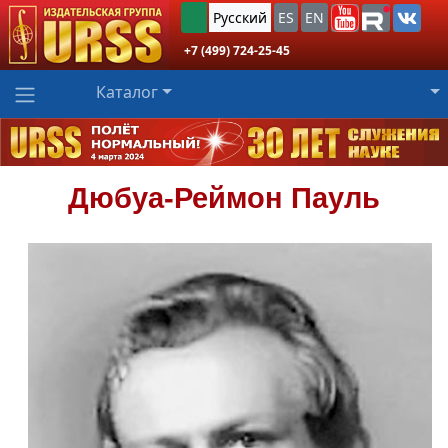
Русский
ES
EN
+7 (499) 724-25-45
Каталог
Дюбуа-Реймон
Пауль