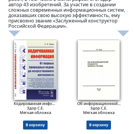
автор 43 изобретений. За участие в создании
сложных современных информационных систем,
доказавших свою высокую эффективность, ему
присвоено звание «Заслуженный конструктор
Российской Федерации».
584
192
₽
₽
Кодированная информация: От первых природных кодов до искусственного интеллекта.
Об информационной сущности жизни и разума
Здор С.Е.
Здор С.Е.
Мягкая обложка
Мягкая обложка
В корзину
В корзину