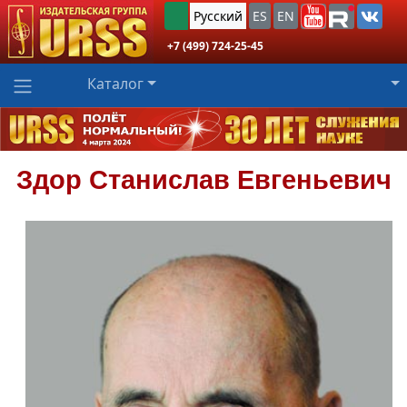
Русский
ES
EN
+7 (499) 724-25-45
Каталог
Здор
Станислав Евгеньевич