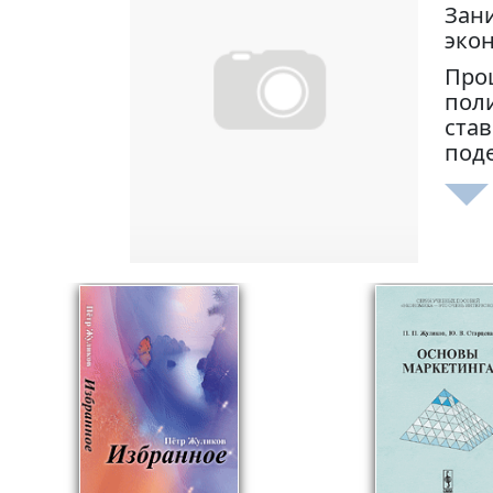
Зан
эко
Про
пол
ста
поде