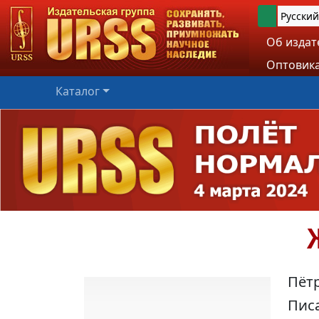
Русский
Об издат
Оптовика
Каталог
Пёт
Писа