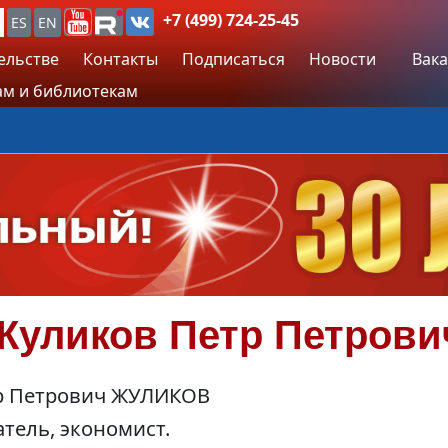
+7 (499) 724-25-45
ES
EN
ельстве
Контакты
Подписаться
Новости
Вака
м и библиотекам
Жуликов
Петр Петрови
р Петрович ЖУЛИКОВ
тель, экономист.