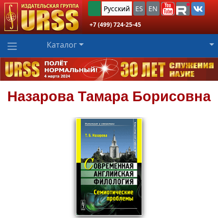
Русский
ES
EN
+7 (499) 724-25-45
Каталог
Назарова
Тамара Борисовна
758
₽