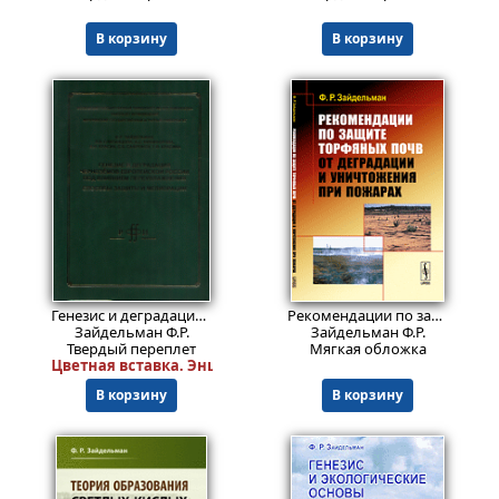
В корзину
В корзину
1999
525
₽
₽
Генезис и деградация черноземов Европейской России под влиянием переувлажнения: способы защиты и мелиорации
Рекомендации по защите торфяных почв от деградации и уничтожения при пожарах
Зайдельман Ф.Р.
Зайдельман Ф.Р.
Твердый переплет
Мягкая обложка
Цветная вставка. Энциклопедический формат (205мм x 26
В корзину
В корзину