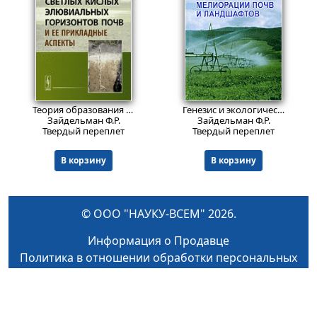
1579
1116
₽
₽
Теория образования светлых кислых элювиальных горизонтов почв и ее прикладные аспекты
Генезис и экологические основы мелиорации почв и ландшафтов
Зайдельман Ф.Р.
Зайдельман Ф.Р.
Твердый переплет
Твердый переплет
В корзину
В корзину
© ООО "НАУКУ-ВСЕМ" 2026.
Информация о Продавце
Политика в отношении обработки персональных
данных
Как найти книги и сделать заказ
Оплата и доставка