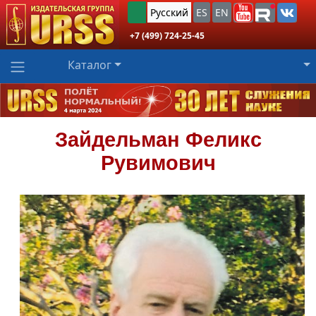
Русский
ES
EN
+7 (499) 724-25-45
Каталог
Зайдельман
Феликс
Рувимович