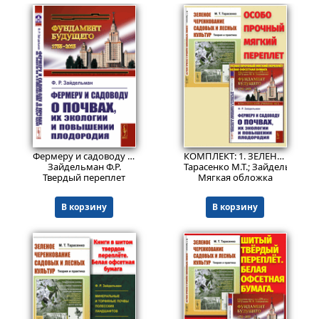
1399
1899
₽
₽
Фермеру и садоводу о почвах, их экологии и повышении плодородия.
КОМПЛЕКТ: 1. ЗЕЛЕНОЕ ЧЕРЕНКОВАНИЕ САДОВЫХ И ЛЕСНЫХ КУЛЬТУР: Теория и практика. 2. ФЕРМЕРУ И САДОВОДУ О ПОЧВАХ, ИХ ЭКОЛОГИИ И ПОВЫШЕНИИ ПЛОДОРОДИЯ
Зайдельман Ф.Р.
Тарасенко М.Т.; Зайдельман Ф.
Твердый переплет
Мягкая обложка
В корзину
В корзину