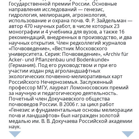
Государственной премии России. Основные
направления исследований — генезис,
гидрология, мелиорация, агроэкология,
использование и охрана почв. Ф. Р. Зайдельман —
автор 470 научных работ, в числе которых 23
монографии и 4 учебника для вузов, а также 16
рекомендаций, внедренных в производство, и два
научных открытия. Член редколлегий журналов
«Почвоведение», «Вестник Московского
университета. Серия: Почвоведение», «Archiv für
Acker- und Pflanzenbau und Bodenkunde»
(Германия). Под его руководством и при его
участии издан ряд агроландшафтных
экологических почвенно-мелиоративных карт
Российского Нечерноземья. Заслуженный
профессор МГУ, лауреат Ломоносовских премий
за научную и педагогическую деятельность.
Почетный член Докучаевского общества
почвоведов России. В 2006 г. за цикл работ
«Генезис и фундаментальные основы мелиорации
почв и ландшафтов» был награжден золотой
медалью им. В. В. Докучаева Российской академии
наук.