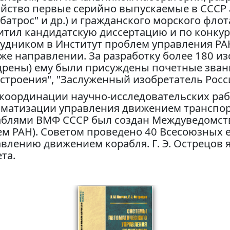
яйство первые серийно выпускаемые в СССР 
батрос" и др.) и гражданского морского флота (
итил кандидатскую диссертацию и по конку
удником в Институт проблем управления РАН,
же направлении. За разработку более 180 и
дрены) ему были присуждены почетные зван
строения", "Заслуженный изобретатель Росс
координации научно-исследовательских рабо
оматизации управления движением транспо
аблями ВМФ СССР был создан Междуведомств
тем РАН). Советом проведено 40 Всесоюзных
влению движением корабля. Г. Э. Острецов 
та.