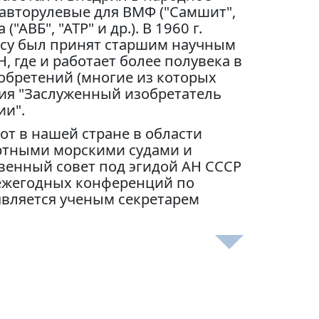
авторулевые для ВМФ ("Самшит",
"АВБ", "АТР" и др.). В 1960 г.
рсу был принят старшим научным
 где и работает более полувека в
зобретений (многие из которых
ия "Заслуженный изобретатель
ии".
т в нашей стране в области
ртными морскими судами и
енный совет под эгидой АН СССР
 ежегодных конференций по
является ученым секретарем