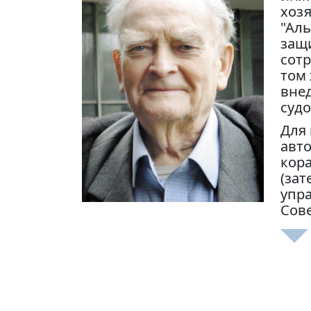
хоз
"Аль
защ
сотр
том 
вне
судо
Для 
авт
кор
(за
упра
Сове