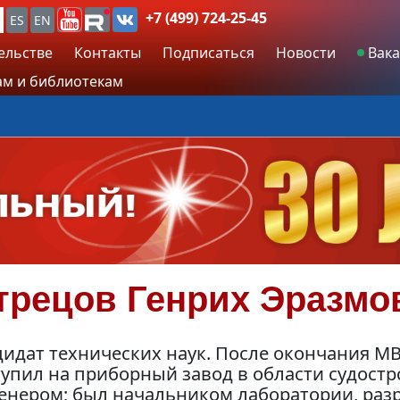
+7 (499) 724-25-45
ES
EN
ельстве
Контакты
Подписаться
Новости
Вака
м и библиотекам
трецов
Генрих Эразмо
идат технических наук. После окончания МВТУ
упил на приборный завод в области судостро
енером; был начальником лаборатории, разр