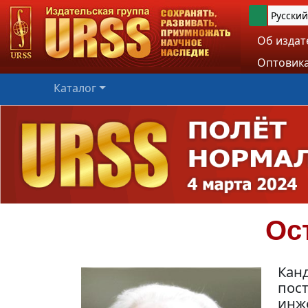
Русский
Об издат
Оптовика
Каталог
Ос
Канд
пост
инж