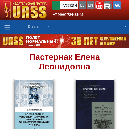
Русский
ES
EN
+7 (499) 724-25-45
Каталог
Пастернак
Елена
Леонидовна