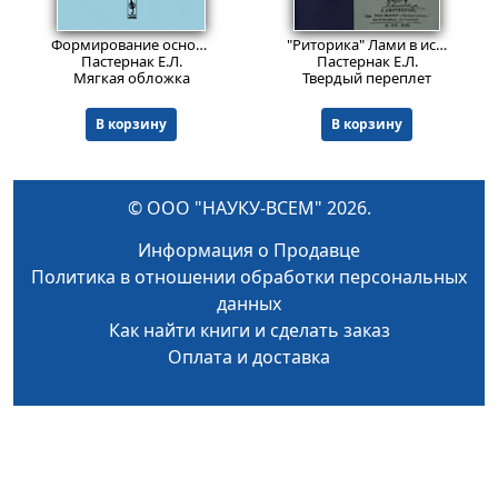
679
519
₽
₽
Формирование основных направлений французской лингвистической мысли XVIII века
"Риторика" Лами в истории французской филологии
Пастернак Е.Л.
Пастернак Е.Л.
Мягкая обложка
Твердый переплет
В корзину
В корзину
© ООО "НАУКУ-ВСЕМ" 2026.
Информация о Продавце
Политика в отношении обработки персональных
данных
Как найти книги и сделать заказ
Оплата и доставка