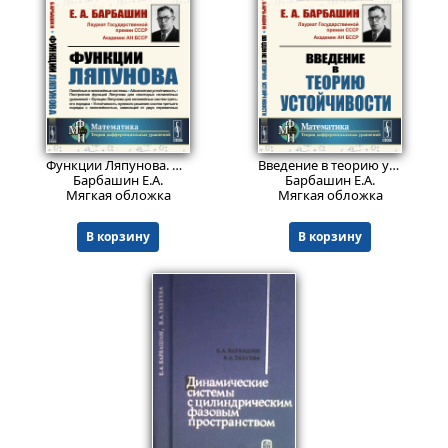
837
837
₽
₽
Функции Ляпунова.
Изд. стереотип.
Введение в теорию устойчивости.
Барбашин Е.А.
Барбашин Е.А.
Мягкая обложка
Мягкая обложка
В корзину
В корзину