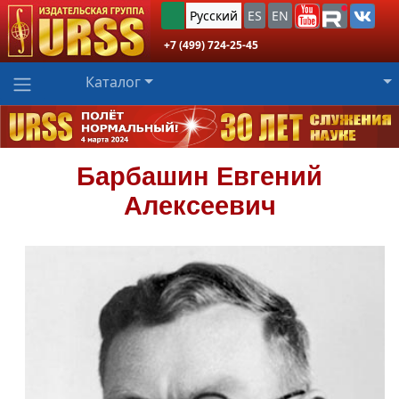
Русский
ES
EN
+7 (499) 724-25-45
Каталог
Барбашин
Евгений
Алексеевич