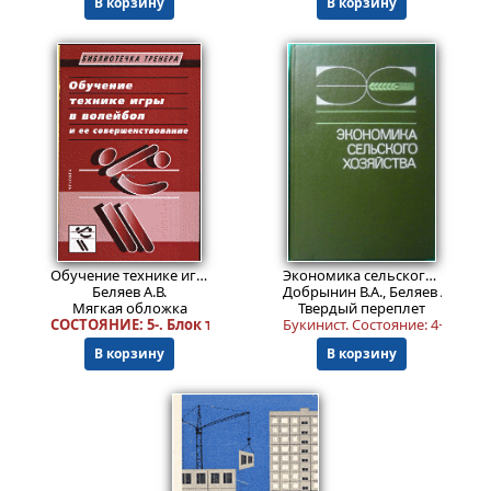
В корзину
В корзину
699
1299
₽
₽
Обучение технике игры в волейбол и ее совершенствование
Экономика сельского хозяйства. Учебник для высших сельскохозяйственных учебных заведений.
Беляев А.В.
Добрынин В.А., Беляев А.В., Ду
Мягкая обложка
Твердый переплет
СОСТОЯНИЕ: 5-. Блок текста: 5. Обложка: 5-.
Букинист.
Состояние: 4+
. Пог
В корзину
В корзину