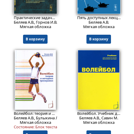
1279
599
₽
₽
Практические задачи алгоритмизации наведения тактических ракет
Пять доступных лекций по наведению ракет.
Беляев А.В., Горнов И.В.
Беляев А.В.
Мягкая обложка
Мягкая обложка
В корзину
В корзину
1574
699
₽
₽
Волейбол: теория и методика тренировки
Волейбол. Учебник для студентов высших учебных заведениях физической культуры
Беляев А.В., Булыкина Л.В.
Беляев А.В., Савин М.
Мягкая обложка
Мягкая обложка
Состояние: Блок текста: 5. Обложка: 5-.