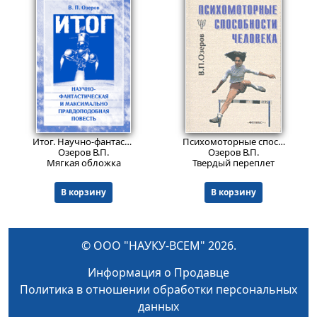
799
Пред.заказ!
₽
Итог. Научно-фантастическая и максимально правдоподобная повесть
Психомоторные способности человека.
Озеров В.П.
Озеров В.П.
Мягкая обложка
Твердый переплет
В корзину
В корзину
© ООО "НАУКУ-ВСЕМ" 2026.
Информация о Продавце
Политика в отношении обработки персональных
данных