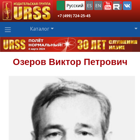
Русский
ES
EN
+7 (499) 724-25-45
Каталог
Озеров
Виктор Петрович