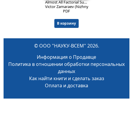
Almost All Factorial Subclasses of Quasi-line Graphs with Respect to One Forbidden Subgraph. Pdf version. // Moscow Journal of Combinatorics and Number Theory. 2011, pp.69-78 [pp.277-286].
Victor Zamaraev (Nizhny Novgorod).
PDF
В корзину
© ООО "НАУКУ-ВСЕМ" 2026.
Информация о Продавце
Политика в отношении обработки персональных
данных
Как найти книги и сделать заказ
Оплата и доставка