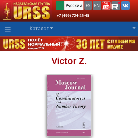
Русский
ES
EN
+7 (499) 724-25-45
Каталог
Victor Z.
1310
₽