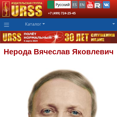
Русский
ES
EN
+7 (499) 724-25-45
Каталог
Нерода
Вячеслав Яковлевич