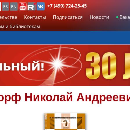
+7 (499) 724-25-45
ES
EN
ельстве
Контакты
Подписаться
Новости
Вака
м и библиотекам
орф
Николай Андреев