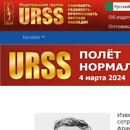
Русский
Об издат
Оптовика
Каталог
Изве
сот
фран