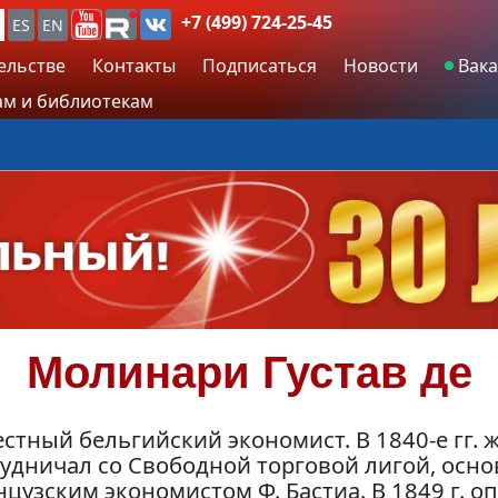
+7 (499) 724-25-45
ES
EN
ельстве
Контакты
Подписаться
Новости
Вака
м и библиотекам
Молинари
Густав де
стный бельгийский экономист. В 1840-е гг. 
рудничал со Свободной торговой лигой, ос
цузским экономистом Ф. Бастиа. В 1849 г. о