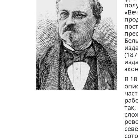
пол
«Веч
про
пост
пре
Бель
изда
(187
изд
экон
В 18
опис
час
рабо
так,
сло
рев
севе
сотр