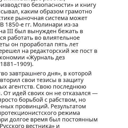
изводство безопасности» и книгу
писывал, каким образом грамотно
ктике рыночная система может
 1850-е гг. Молинари из-за
а III был вынужден бежать в
лся работать во влиятельное
еты он проработал пять лет
ерешел на редакторский же пост в
экономии «Журналь дез
(1881–1909).
тво завтрашнего дня», в которой
вторил свои тезисы в защиту
ных агентств. Свою последнюю
и. От идей своих он не отказался —
просто борьбой с рабством, но
нных провинций. Результатом
протекционистского режима
нари долгое время был постоянным
Русского вестника» и