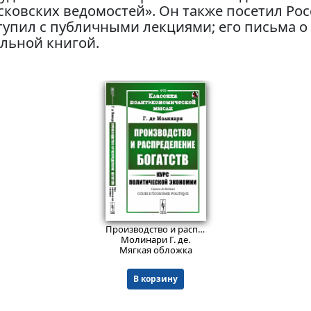
ковских ведомостей». Он также посетил Росси
тупил с публичными лекциями; его письма 
льной книгой.
949
₽
Производство и распределение богатств: Курс политической экономии. Пер. с фр.
Молинари Г. де.
Мягкая обложка
В корзину