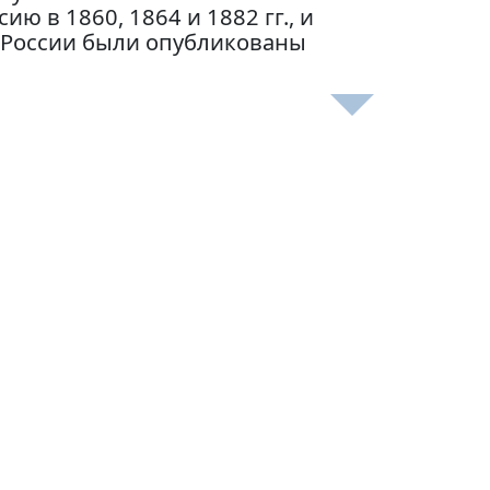
ю в 1860, 1864 и 1882 гг., и
о России были опубликованы
№ 80
. Изд. стереотип.