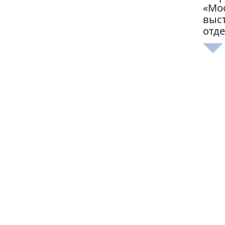
«Мос
выс
отде