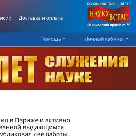
нсии
Доставка и оплата
Помощь
Личный кабинет
жил в Париже и активно
нованной выдающимся
публиковал две работы,