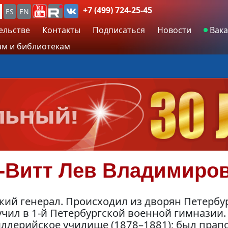
+7 (499) 724-25-45
ES
EN
ельстве
Контакты
Подписаться
Новости
Вака
м и библиотекам
-Витт
Лев Владимиро
кий генерал. Происходил из дворян Петербу
учил в 1-й Петербургской военной гимназии
иллерийское училище (1878–1881); был прап