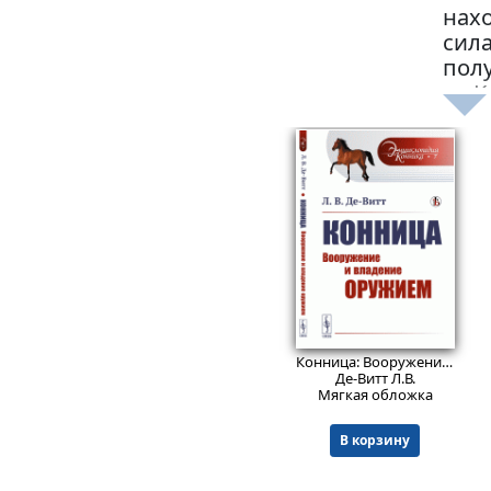
нах
сила
полу
и «К
865
₽
Конница: Вооружение и владение оружием.
Де-Витт Л.В.
Мягкая обложка
В корзину