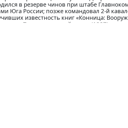
одился в резерве чинов при штабе Главно
ми Юга России; позже командовал 2-й кава
чивших известность книг «Конница: Вооруж
онница: Теория верховой езды» (1907).
№ 7
. Изд. стереотип.