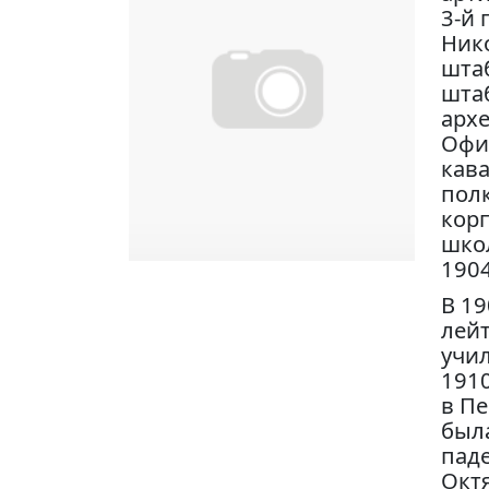
3-й 
Нико
шта
шта
архе
Офи
кава
пол
корп
школ
1904
В 19
лей
учил
1910
в Пе
была
паде
Окт