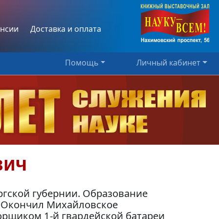
нсии
Доставка и оплата
Помощь
Личный кабинет
вич
ргской губернии. Образование
. Окончил Михайловское
орщиком 1-й гвардейской батареи