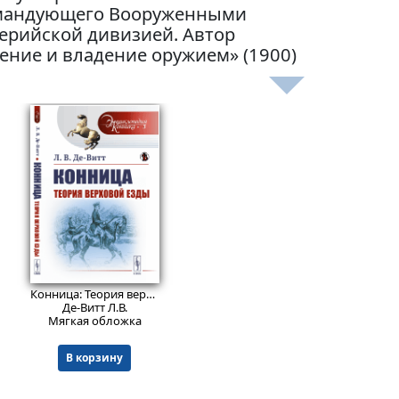
командующего Вооруженными
лерийской дивизией. Автор
ение и владение оружием» (1900)
1055
₽
Конница: Теория верховой езды.
№ 3
. Изд. стереотип.
Де-Витт Л.В.
Мягкая обложка
В корзину