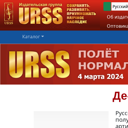
Русский
Об издат
Оптовика
Каталог
Де
Русс
пол
арт