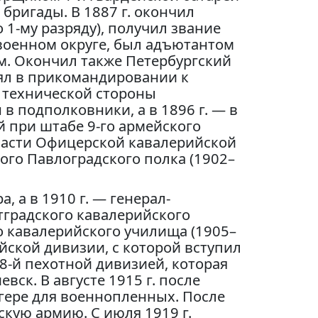
бригады. В 1887 г. окончил
1-му разряду), получил звание
военном округе, был адъютантом
м. Окончил также Петербургский
оял в прикомандировании к
 технической стороны
 в подполковники, а в 1896 г. — в
 при штабе 9-го армейского
 части Офицерской кавалерийской
ого Павлоградского полка (1902–
а, а в 1910 г. — генерал-
тградского кавалерийского
о кавалерийского училища (1905–
ийской дивизии, с которой вступил
58-й пехотной дивизией, которая
ск. В августе 1915 г. после
агере для военнопленных. После
кую армию. С июля 1919 г.