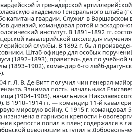
гвардейской и гренадерской артиллерийской 
лаевскую академию Генерального штаба (по 
бс-капитана гвардии. Служил в Варшавском 
бов дивизий, командовал ротой и эскадроно
ологический институт. В 1891–1892 гг. сост
церской кавалерийской школе для изучения
лерийской службы. В 1892 г. был произведен
ковники. Штаб-офицер для особых поручений
уса (1892–1893), правитель дел по учебной
ы (1893–1902), командир 6-го лейб-драгунск
).
04 г. Л. В. Де-Витт получил чин генерал-майор
тенанта. Занимал посты начальника Елисаве
ища (1904–1905), начальника Николаевског
). В 1910–1914 гг. — командир 11-й кавалер
рвую мировую войну. С 1915 г. командовал 
 назначена в гарнизон крепости Новогеоргиев
ния крепости попал в плен; содержался в л
ябрьской революции вступил в Добровольчес