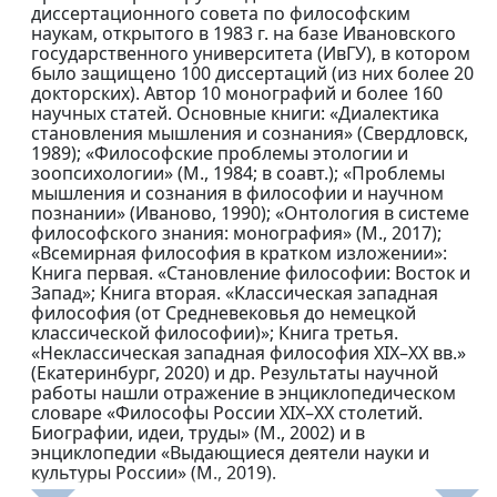
диссертационного совета по философским
наукам, открытого в 1983 г. на базе Ивановского
государственного университета (ИвГУ), в котором
было защищено 100 диссертаций (из них более 20
докторских). Автор 10 монографий и более 160
научных статей. Основные книги: «Диалектика
становления мышления и сознания» (Свердловск,
1989); «Философские проблемы этологии и
зоопсихологии» (М., 1984; в соавт.); «Проблемы
мышления и сознания в философии и научном
познании» (Иваново, 1990); «Онтология в системе
философского знания: монография» (М., 2017);
«Всемирная философия в кратком изложении»:
Книга первая. «Становление философии: Восток и
Запад»; Книга вторая. «Классическая западная
философия (от Средневековья до немецкой
классической философии)»; Книга третья.
«Неклассическая западная философия XIX–XX вв.»
(Екатеринбург, 2020) и др. Результаты научной
работы нашли отражение в энциклопедическом
словаре «Философы России XIX–XX столетий.
Биографии, идеи, труды» (М., 2002) и в
энциклопедии «Выдающиеся деятели науки и
культуры России» (М., 2019).