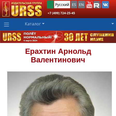
Русский
ES
EN
+7 (499) 724-25-45
Каталог
Ерахтин
Арнольд
Валентинович