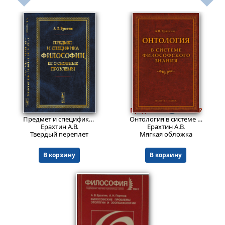
1344
711
₽
Пред.заказ!
₽
Предмет и специфика философии, ее основные проблемы
Онтология в системе философского знания : монография.
Ерахтин А.В.
Ерахтин А.В.
Твердый переплет
Мягкая обложка
В корзину
В корзину