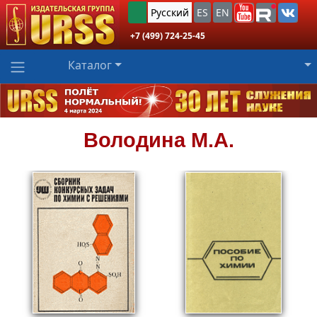
Русский
ES
EN
+7 (499) 724-25-45
Каталог
Володина
М.А.
1399
Пред.заказ!
₽