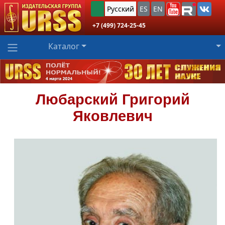
Русский
ES
EN
+7 (499) 724-25-45
Каталог
Любарский
Григорий
Яковлевич