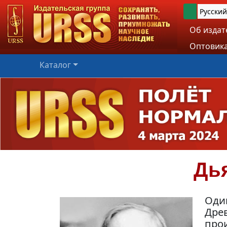
Русский
Об издат
Оптовика
Каталог
Дь
Один
Древ
прои