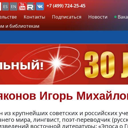
+7 (499) 724-25-45
ES
EN
ельстве
Контакты
Подписаться
Новости
Вака
м и библиотекам
яконов
Игорь Михайло
 из крупнейших советских и российских уч
него мира, лингвист, поэт-переводчик (рус
зведений восточной литературы: «Эпоса о Г