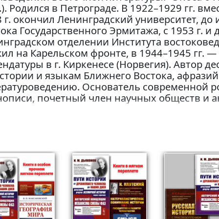
.). Родился в Петрограде. В 1922–1929 гг. вм
 г. окончил Ленинградский университет, до 
ока Государственного Эрмитажа, с 1953 г. и
нградском отделении Института востоковеде
ил на Карельском фронте, в 1944–1945 гг. 
ндатуры в г. Киркенесе (Норвегия). Автор д
стории и языкам Ближнего Востока, афразий
ературоведению. Основатель современной р
нописи, почетный член научных обществ и а