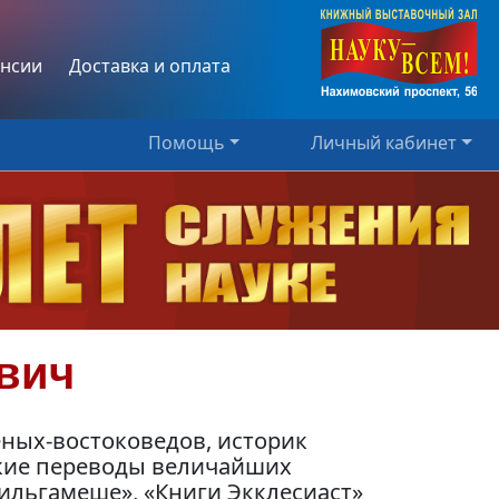
нсии
Доставка и оплата
Помощь
Личный кабинет
вич
еных-востоковедов, историк
ские переводы величайших
ильгамеше», «Книги Экклесиаст»