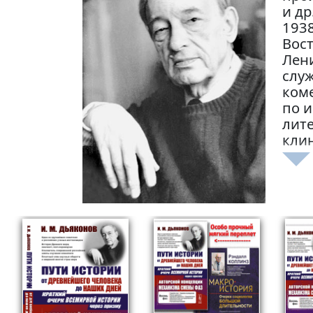
и др
1938
Вост
Лени
служ
коме
по и
лит
кли