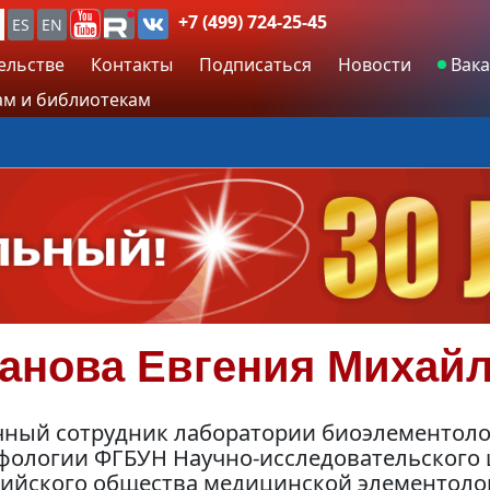
+7 (499) 724-25-45
ES
EN
ельстве
Контакты
Подписаться
Новости
Вака
м и библиотекам
анова
Евгения Михай
чный сотрудник лаборатории биоэлементол
фологии ФГБУН Научно-исследовательского ц
сийского общества медицинской элементолог