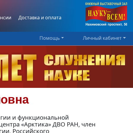
нсии
Доставка и оплата
Помощь
Личный кабинет
ловна
огии и функциональной
ентра «Арктика» ДВО РАН, член
ии, Российского