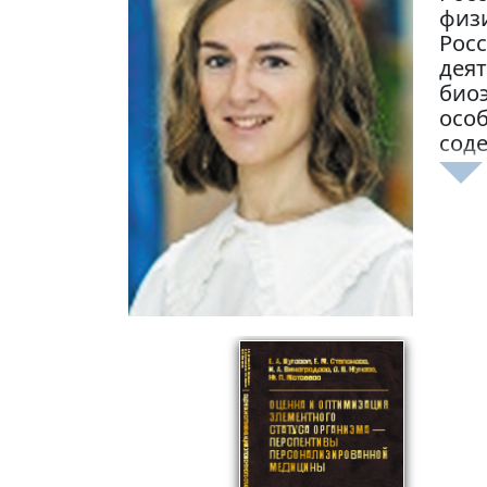
физи
Рос
деят
био
осо
соде