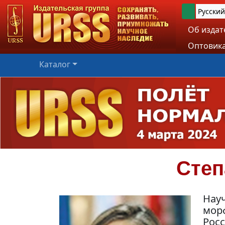
Русский
Об издат
Оптовика
Каталог
Степ
Нау
мор
Рос