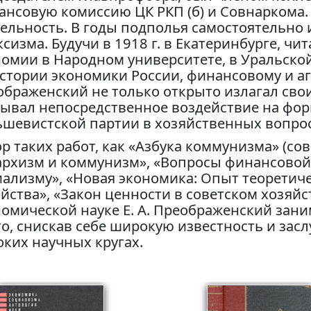
ансовую комиссию ЦК РКП (б) и Совнаркома
тельность. В годы подполья самостоятельно
сизма. Будучи в 1918 г. в Екатеринбурге, чи
номии в Народном уни­верситете, в Уральск
стории экономики России, финансовому и аг
браженский не только открыто излагал свои
зывал непосредственное воздействие на фо
шевистской партии в хо­зяйственных вопрос
р таких работ, как «Азбука коммунизма» (сов
архизм и коммунизм», «Вопросы финансовой 
ализму», «Новая экономика: Опыт теоретиче
йства», «Закон ценности в советском хозяйст
номической науке Е. А. Преображенский зан
о, снискав себе широкую известность и зас
ких научных кругах.