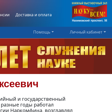
нсии
Доставка и оплата
Помощь
Личный кабинет
ксеевич
ийный и государственный
В разные годы работал
егии Наркомфина, возглавлял