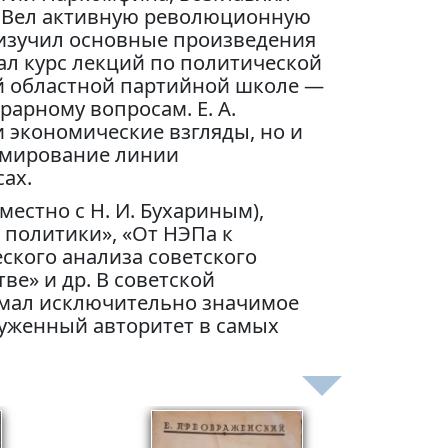
. Вел активную революционную
 изучил основные произведения
тал курс лекций по политической
ой областной партийной школе —
рарному вопросам. Е. А.
 экономические взгляды, но и
рмирование линии
ах.
местно с Н. И. Бухариным),
политики», «От НЭПа к
ского анализа советского
ве» и др. В советской
имал исключительно значимое
луженный авторитет в самых