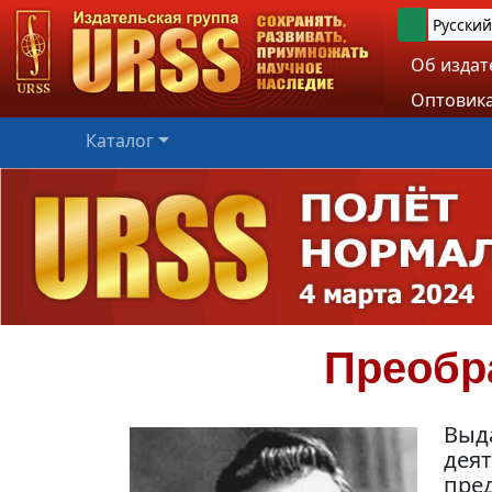
Русский
Об издат
Оптовика
Каталог
Преобр
Выд
деят
пре