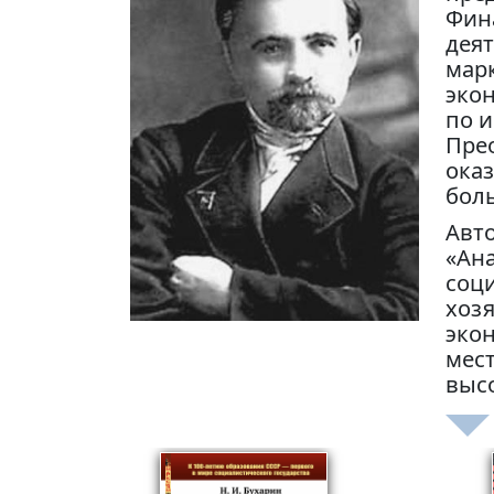
Фин
дея
марк
эко
по и
Прео
ока
боль
Авто
«Ан
соци
хозя
эко
мест
высо