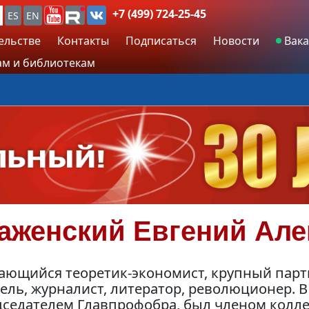
+7 (499) 724-25-45
ES
EN
ельстве
Контакты
Подписаться
Новости
Вака
м и библиотекам
аженский
Евгений Але
ающийся теоретик-экономист, крупный парт
ель, журналист, литератор, революционер. 
дседателем Главпрофобра, был членом колл