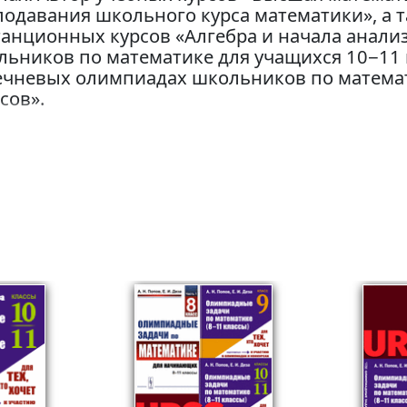
одавания школьного курса математики», а т
танционных курсов «Алгебра и начала анали
ьников по математике для учащихся 10−11 
ечневых олимпиадах школьников по математ
сов».