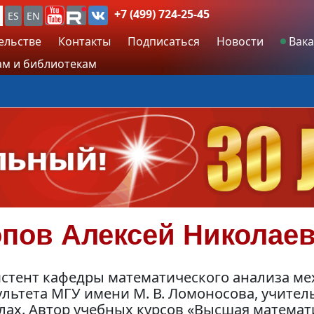
+7 (499) 724-25-45
ES
EN
ельстве
Контакты
Подписаться
Новости
Вака
м и библиотекам
пов
Алексей Николае
истент кафедры математического анализа ме
льтета МГУ имени М. В. Ломоносова, учител
лах. Автор учебных курсов «Высшая математ