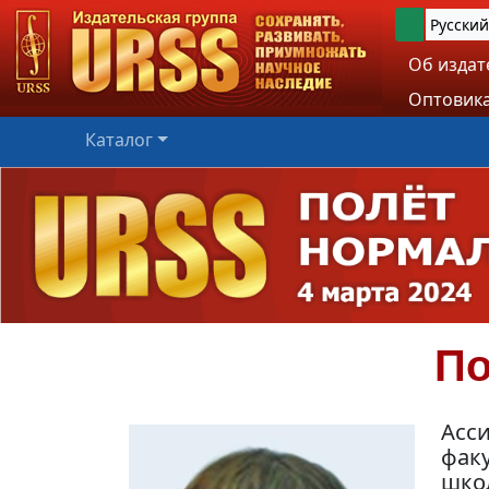
Русский
Об издат
Оптовика
Каталог
По
Асс
факу
шко