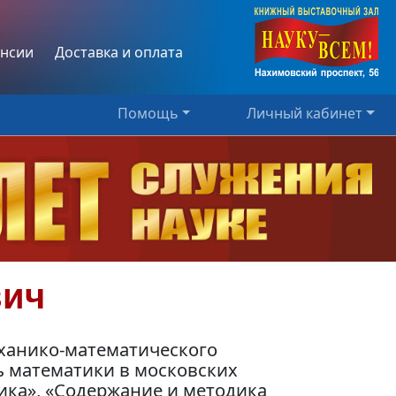
нсии
Доставка и оплата
Помощь
Личный кабинет
вич
ханико-математического
ь математики в московских
ика», «Содержание и методика