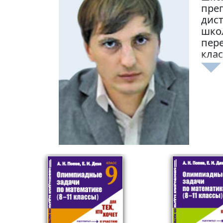
преп
дис
школ
пер
клас