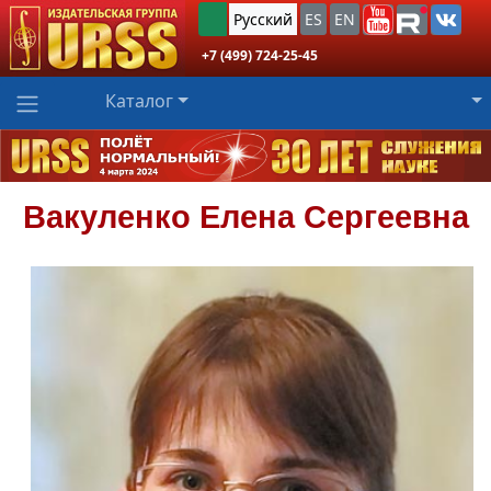
Русский
ES
EN
+7 (499) 724-25-45
Каталог
Вакуленко
Елена Сергеевна