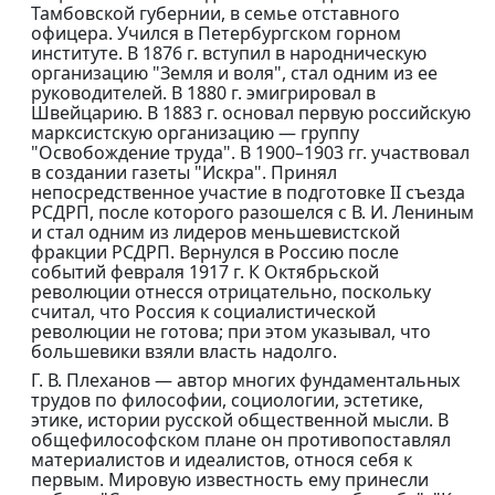
Тамбовской губернии, в семье отставного
офицера. Учился в Петербургском горном
институте. В 1876 г. вступил в народническую
организацию "Земля и воля", стал одним из ее
руководителей. В 1880 г. эмигрировал в
Швейцарию. В 1883 г. основал первую российскую
марксистскую организацию — группу
"Освобождение труда". В 1900–1903 гг. участвовал
в создании газеты "Искра". Принял
непосредственное участие в подготовке II съезда
РСДРП, после которого разошелся с В. И. Лениным
и стал одним из лидеров меньшевистской
фракции РСДРП. Вернулся в Россию после
событий февраля 1917 г. К Октябрьской
революции отнесся отрицательно, поскольку
считал, что Россия к социалистической
революции не готова; при этом указывал, что
большевики взяли власть надолго.
Г. В. Плеханов — автор многих фундаментальных
трудов по философии, социологии, эстетике,
этике, истории русской общественной мысли. В
общефилософском плане он противопоставлял
материалистов и идеалистов, относя себя к
первым. Мировую известность ему принесли