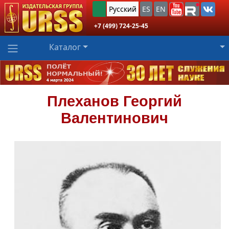
Русский
ES
EN
+7 (499) 724-25-45
Каталог
Плеханов
Георгий
Валентинович