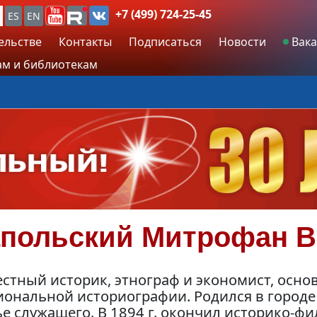
+7 (499) 724-25-45
ES
EN
ельстве
Контакты
Подписаться
Новости
Вака
м и библиотекам
апольский
Митрофан В
естный историк, этнограф и экономист, осн
ональной историографии. Родился в городе 
е служащего. В 1894 г. окончил историко-ф