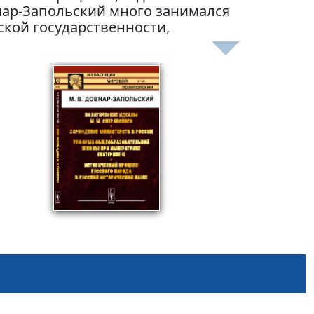
нар-Запольский много занимался
ской государственности,
усского народа.