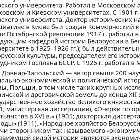
ского университета. Работал в Московском 
овском и Киевском университетах. С 1901 г
ского университета. Доктор исторических наук
иативе в Киеве был создан Коммерческий ин
е Октябрьской революции 1917 г. работал в 
едующим кафедрой истории Белоруссии в Бе
ерситете в 1925–1926 гг.); был действител
русской культуры, председателем его истор
удником Госплана БССР. С 1926 г. работал в 
. Довнар-Запольский — автор свыше 200 нау
иально-экономической и политической истор
ы, Польши, в том числе таких крупных иссл
ичской и дреговичской земель до конца XII с
ударственное хозяйство Великого княжества
1; магистерская диссертация), «Очерки по о
тьянства в XVI в.» (1905; докторская диссерт
оды» (1911), «Народное хозяйство Белоруссии.
чи сторонником так называемого «экономич
 движущей силой истории являются экономич