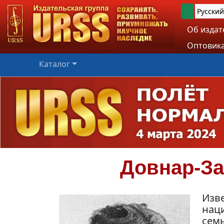
Русский
Об издат
Оптовика
Каталог
Довнар-З
Изв
наци
семь