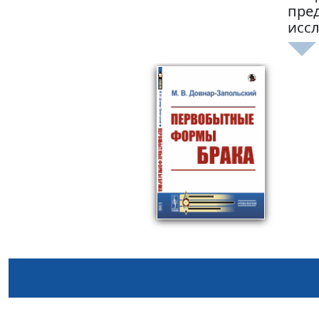
пред
иссл
нац