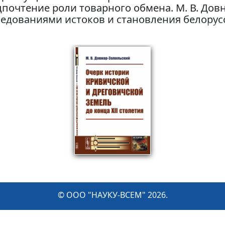
почтение роли товарного обмена. М. В. Дов
едованиями истоков и становления белорус
иональной и культурной самобытности белор
© ООО "НАУКУ-ВСЕМ" 2026.
Информация о Продавце