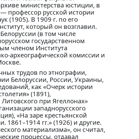
архиве министерства юстиции, в
. — профессор русской истории
 (1905). В 1909 г. по его
ститут, который он возглавил.
Белоруссии (в том числе
лорусском государственном
ьным членом Института
ико-археографической комиссии и
Москве.
чных трудов по этнографии,
ии Белоруссии, России, Украины,
едований, как «Очерк истории
толетия» (1891),
 Литовского при Ягеллонах»
рганизации западнорусского
ация), «На заре крестьянской
 1861–1914 гг.» (1926) и другие.
еского материализма», он считал,
еские процессы, отдавал