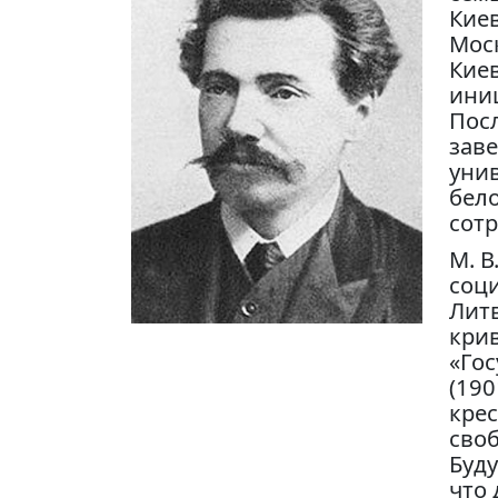
Киев
Моск
Киев
иниц
Посл
зав
унив
бело
сотр
М. В
соц
Литв
крив
«Гос
(190
крес
своб
Буду
что