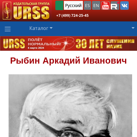
Русский
ES
EN
+7 (499) 724-25-45
Каталог
Рыбин
Аркадий Иванович