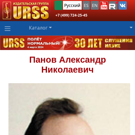
Русский
ES
EN
+7 (499) 724-25-45
Каталог
Панов
Александр
Николаевич