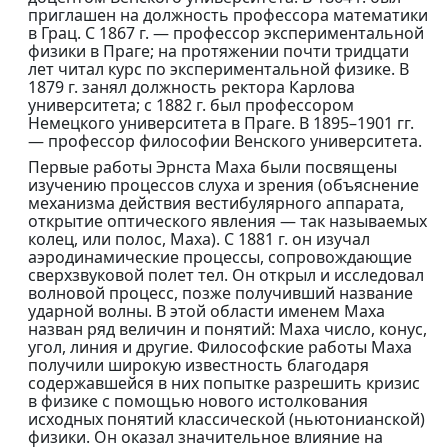
приглашен на должность профессора математики
в Грац. С 1867 г. — профессор экспериментальной
физики в Праге; на протяжении почти тридцати
лет читал курс по экспериментальной физике. В
1879 г. занял должность ректора Карлова
университета; с 1882 г. был профессором
Немецкого университета в Праге. В 1895–1901 гг.
— профессор философии Венского университета.
Первые работы Эрнста Маха были посвящены
изучению процессов слуха и зрения (объяснение
механизма действия вестибулярного аппарата,
открытие оптического явления — так называемых
колец, или полос, Маха). С 1881 г. он изучал
аэродинамические процессы, сопровождающие
сверхзвуковой полет тел. Он открыл и исследовал
волновой процесс, позже получивший название
ударной волны. В этой области именем Маха
назван ряд величин и понятий: Маха число, конус,
угол, линия и другие. Философские работы Маха
получили широкую известность благодаря
содержавшейся в них попытке разрешить кризис
в физике с помощью нового истолкования
исходных понятий классической (ньютонианской)
физики. Он оказал значительное влияние на