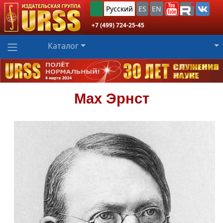
Русский
ES
EN
+7 (499) 724-25-45
Каталог
Мах
Эрнст