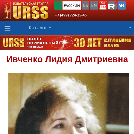
Русский
ES
EN
+7 (499) 724-25-45
Каталог
Ивченко
Лидия Дмитриевна