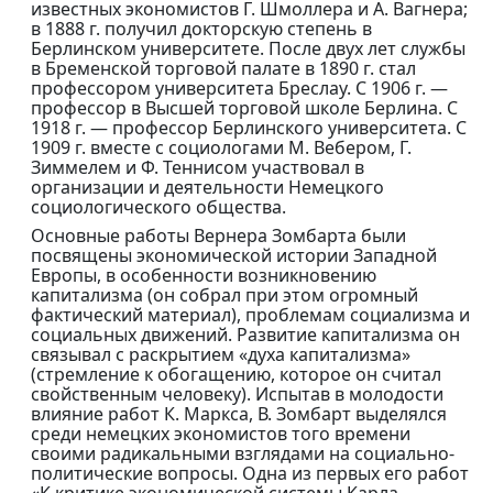
известных экономистов Г. Шмоллера и А. Вагнера;
в 1888 г. получил докторскую степень в
Берлинском университете. После двух лет службы
в Бременской торговой палате в 1890 г. стал
профессором университета Бреслау. С 1906 г. —
профессор в Высшей торговой школе Берлина. С
1918 г. — профессор Берлинского университета. С
1909 г. вместе с социологами М. Вебером, Г.
Зиммелем и Ф. Теннисом участвовал в
организации и деятельности Немецкого
социологического общества.
Основные работы Вернера Зомбарта были
посвящены экономической истории Западной
Европы, в особенности возникновению
капитализма (он собрал при этом огромный
фактический материал), проблемам социализма и
социальных движений. Развитие капитализма он
связывал с раскрытием «духа капитализма»
(стремление к обогащению, которое он считал
свойственным человеку). Испытав в молодости
влияние работ К. Маркса, В. Зомбарт выделялся
среди немецких экономистов того времени
своими радикальными взглядами на социально-
политические вопросы. Одна из первых его работ